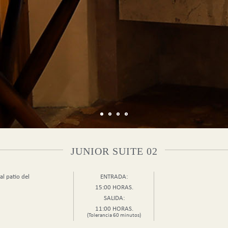
1
2
3
4
JUNIOR SUITE 02
al patio del
ENTRADA:
15:00 HORAS.
SALIDA:
11:00 HORAS.
(Tolerancia 60 minutos)