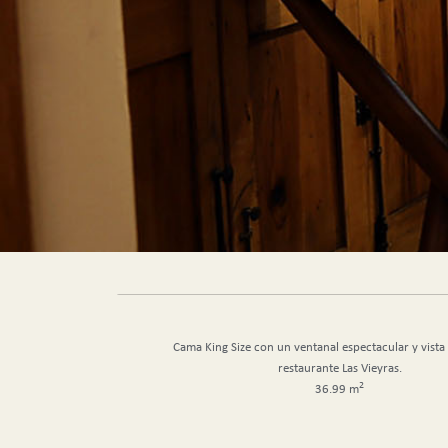
Cama King Size con un ventanal espectacular y vista 
restaurante Las Vieyras.
2
36.99 m