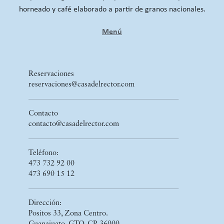
horneado y café elaborado a partir de granos nacionales.
Menú
Reservaciones
reservaciones@casadelrector.com
Contacto
contacto@casadelrector.com
Teléfono:
473 732 92 00
473 690 15 12
Dirección:
Positos 33, Zona Centro.
Guanajuato, GTO. CP. 36000.