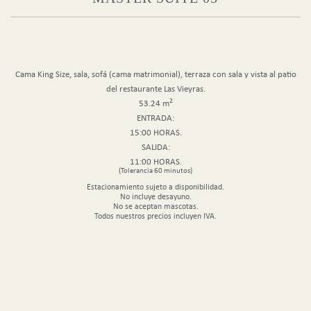
Cama King Size, sala, sofá (cama matrimonial), terraza con sala y vista al patio
del restaurante Las Vieyras.
2
53.24 m
ENTRADA:
15:00 HORAS.
SALIDA:
11:00 HORAS.
(Tolerancia 60 minutos)
Estacionamiento sujeto a disponibilidad.
No incluye desayuno.
No se aceptan mascotas.
Todos nuestros precios incluyen IVA.